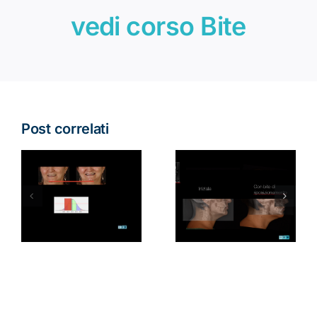
vedi corso Bite
Post correlati
CERATURA
IA
BITE
GNATOLOG