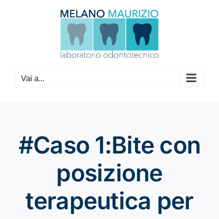
Salta
al
contenuto
Vai a...
#Caso 1:Bite con
posizione
terapeutica per