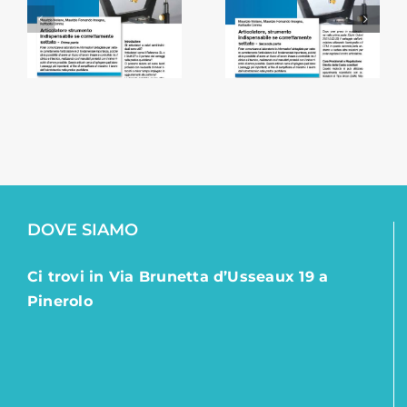
indispensabile
Protocollo
bile
se
protesi
correttamente
mobile
ente
settato –
totale
Seconda
e
parte
DOVE SIAMO
Ci trovi in Via Brunetta d’Usseaux 19 a
Pinerolo